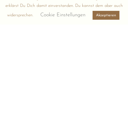
erklärst Du Dich damit einverstanden. Du kannst dem aber auch
Ich habe zu wenig Ressourcen, PR selbstständig
Cookie Einstellungen
widersprechen.
Akzeptieren
durchzuführen. Ist der Workshop für mich?
Wenn du planst, PR auszugliedern, lohnt sich der Workshop
trotzdem. Er vermittelt dir ein Basiswissen, mit dem es dir
leichter fällt, die Arbeit von PR-Agenturen, Pressebüros oder
Mitarbeiter:innen, die dich hier unterstützen sollen, zu
beurteilen. Du weißt, wie du PR optimal vorbereitest und wie
du mit Externen zielführend arbeiten kannst.
kontaktiere
Haben wir deine Fragen beantwortet? Falls nicht,
uns gern.