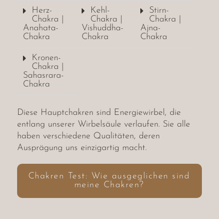
Herz-
Kehl-
Stirn-
Chakra |
Chakra |
Chakra |
Anahata-
Vishuddha-
Ajna-
Chakra
Chakra
Chakra
Kronen-
Chakra |
Sahasrara-
Chakra
Diese Hauptchakren sind Energiewirbel, die
entlang unserer Wirbelsäule verlaufen. Sie alle
haben verschiedene Qualitäten, deren
Ausprägung uns einzigartig macht.
Chakren Test: Wie ausgeglichen sind
meine Chakren?