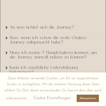
An wen richtet sich die Journey?
Was, wenn ich schon die erste Chakra-
Journey mitgemacht habe?
Muss ich meine 7 Hauptchakren kennen, um
die Journey sinnvoll nutzen zu können?
Kann ich zusätzliche Unterstützung
bekommen?
Diese Website verwendet Cookies, um Dir ein angenehmeres
Wie kann ich nach der Journey mit euch
Surfen zu ermöglichen. Mit der weiteren Nutzung dieser Seite
arbeiten?
erklärst Du Dich damit einverstanden. Du kannst dem aber auch
Kann ich die Chakren-Journey in meinem
Cookie Einstellungen
widersprechen.
Akzeptieren
eigenen Tempo machen?