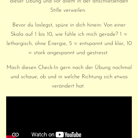
dieser Übung und vor allem in der anschließenden
Stille verweilen.
Bevor du loslegst, spüre in dich hinein: Von einer
Skala auf 1 bis 10, wie fühle ich mich gerade? 1 =
lethargisch, ohne Energie, 5 = entspannt und klar, 10
= stark angespannt und gestresst.
Mach diesen Check-In gern nach der Übung nochmal
und schaue, ob und in welche Richtung sich etwas
verändert hat.